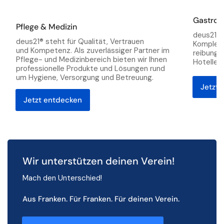
Pflege
Gastro &
Pflege & Medizin
&
deus21® b
deus21® steht für Qualität, Vertrauen
Medizin
Kompletta
und Kompetenz. Als zuverlässiger Partner im
reibungs
Pflege- und Medizinbereich bieten wir Ihnen
Hotelleri
professionelle Produkte und Lösungen rund
um Hygiene, Versorgung und Betreuung.
Jetzt 
Jetzt entdecken
Wir unterstützen deinen Verein!
Mach den Unterschied!
Aus Franken. Für Franken. Für deinen Verein.