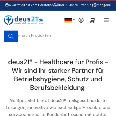
Zum
Qualität direkt vom Hersteller
Über 10 Jahre Erfahrung
Mengenraba
Inhalt
springen
S
Anmelden
Mini-Warenkorb öffnen
p
r
Suche
a
nach
Produkten
c
h
e
deus21® - Healthcare für Profis -
Wir sind Ihr starker Partner für
Betriebshygiene, Schutz und
Berufsbekleidung
Als Spezialist bietet deus21® maßgeschneiderte
Lösungen, innovative wie nachhaltige Produkte und
serviceorientierte Kundenbetreuung mit echter