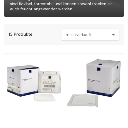
sind flexibel, formstabil und können sowohl trocken als
auch feucht angewendet werden.
13 Produkte
S
o
r
t
i
e
r
e
n
n
a
c
h
: