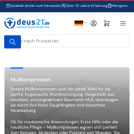
Zum
Qualität direkt vom Hersteller
Über 10 Jahre Erfahrung
Mengenraba
Inhalt
springen
S
Anmelden
Mini-Warenkorb öffnen
p
r
Suche
a
nach
Produkten
c
h
e
Mullkompressen
Unsere Mullkompressen sind die ideale Wahl für die
sanfte, hygienische Wundversorgung. Hergestellt aus
weichem, atmungsaktivem Baumwoll-Mull, überzeugen
sie durch ihre hohe Saugfähigkeit und fusselfreie
Verarbeitung.
Ob für medizinische Anwendungen, Erste Hilfe oder die
häusliche Pflege – Mullkompressen eignen sich perfekt
zum Reinigen, Abdecken oder Polstern von Wunden. Sie