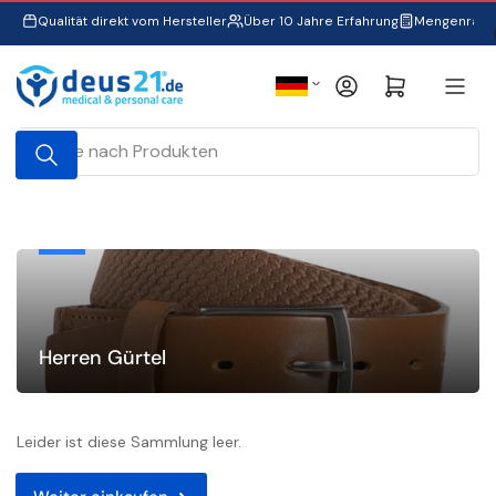
Zum
Qualität direkt vom Hersteller
Über 10 Jahre Erfahrung
Mengenraba
Inhalt
springen
S
Anmelden
Mini-Warenkorb öffnen
p
r
Suche
a
nach
Produkten
c
h
e
Herren Gürtel
Leider ist diese Sammlung leer.