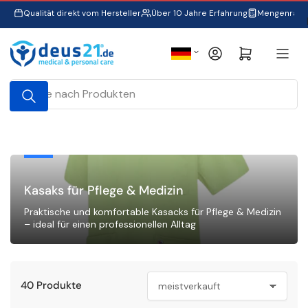
Zum
Qualität direkt vom Hersteller
Über 10 Jahre Erfahrung
Mengenraba
Inhalt
springen
S
Anmelden
Mini-Warenkorb öffnen
p
r
Suche
a
nach
Produkten
c
h
e
Kasaks für Pflege & Medizin
Praktische und komfortable Kasacks für Pflege & Medizin
– ideal für einen professionellen Alltag
40 Produkte
S
o