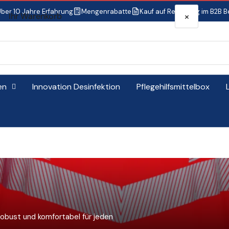
ber 10 Jahre Erfahrung
Mengenrabatte
Kauf auf Rechnung im B2B B
×
Ihr Warenkorb
en
Innovation Desinfektion
Pflegehilfsmittelbox
Ihr Warenkorb ist leer
 robust und komfortabel für jeden