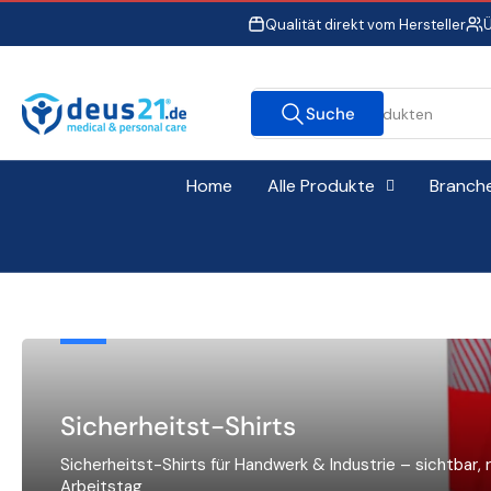
Zum
Qualität direkt vom Hersteller
Ü
Inhalt
springen
Suche
Suche
nach
Produkten
Home
Alle Produkte
Branch
Sicherheitst-Shirts
Sicherheitst-Shirts für Handwerk & Industrie – sichtbar,
Arbeitstag