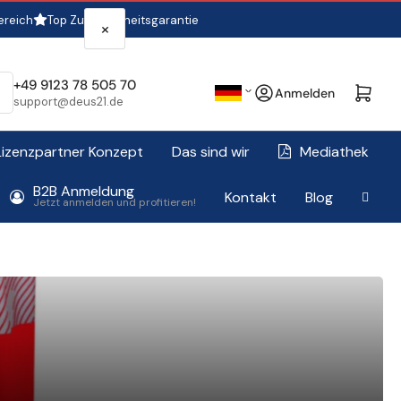
ereich
Top Zufriedenheitsgarantie
×
S
+49 9123 78 505 70
Anmelden
Mini-Warenkorb öffne
Anmelden
support@deus21.de
p
r
Lizenzpartner Konzept
Das sind wir
Mediathek
a
B2B Anmeldung
c
Kontakt
Blog
Jetzt anmelden und profitieren!
h
e