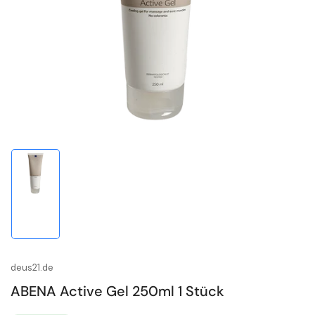
1
in
Modal
öffnen
Bild
in
Galerieansicht
1
laden
deus21.de
ABENA Active Gel 250ml 1 Stück