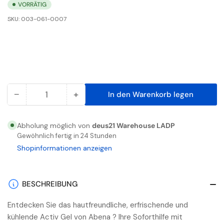
VORRÄTIG
SKU:
003-061-0007
−
+
In den Warenkorb legen
Anzahl
Menge
Menge
reduzieren
erhöhen
für
für
Abholung möglich von
deus21 Warehouse LADP
ABENA
ABENA
Gewöhnlich fertig in 24 Stunden
Active
Active
Shopinformationen anzeigen
Gel
Gel
250ml
250ml
1
1
BESCHREIBUNG
Stück
Stück
Entdecken Sie das hautfreundliche, erfrischende und
kühlende Activ Gel von Abena ? Ihre Soforthilfe mit