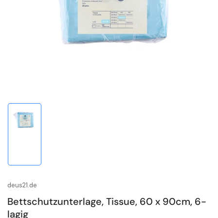
1
in
Modal
öffnen
Bild
in
Galerieansicht
1
laden
deus21.de
Bettschutzunterlage, Tissue, 60 x 90cm, 6-
lagig