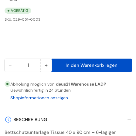
VORRÄTIG
SKU:
029-051-0003
−
+
In den Warenkorb legen
Anzahl
Menge
Menge
reduzieren
erhöhen
für
für
Abholung möglich von
deus21 Warehouse LADP
Bettschutzunterlage,
Bettschutzunterlage,
Gewöhnlich fertig in 24 Stunden
Tissue,
Tissue,
Shopinformationen anzeigen
60
60
x
x
90cm,
90cm,
BESCHREIBUNG
6-
6-
Bettschutzunterlage Tissue 40 x 90 cm – 6-lagiger
lagig
lagig