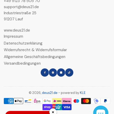
+49 9123 78 505 70
support@deus21.de
Industriestraße 25
91207 Lauf
www.deus21.de
Impressum
Datenschutzerklärung
Widerrufsrecht & Widerrufsformular
Allgemeine Geschäftsbedingungen
Versandbedingungen
Facebook
Instagram
LinkedIn
TikTok
© 2026,
deus21.de
- powered by
KLE
Zahlungsmethoden
×