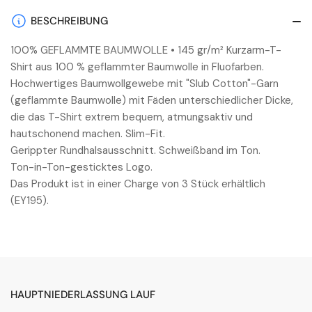
PINK
PINK
FLUO
FLUO
BESCHREIBUNG
100% GEFLAMMTE BAUMWOLLE • 145 gr/m² Kurzarm-T-
Shirt aus 100 % geflammter Baumwolle in Fluofarben.
Hochwertiges Baumwollgewebe mit "Slub Cotton"-Garn
(geflammte Baumwolle) mit Fäden unterschiedlicher Dicke,
die das T-Shirt extrem bequem, atmungsaktiv und
hautschonend machen. Slim-Fit.
Gerippter Rundhalsausschnitt. Schweißband im Ton.
Ton-in-Ton-gesticktes Logo.
Das Produkt ist in einer Charge von 3 Stück erhältlich
(EY195).
HAUPTNIEDERLASSUNG LAUF