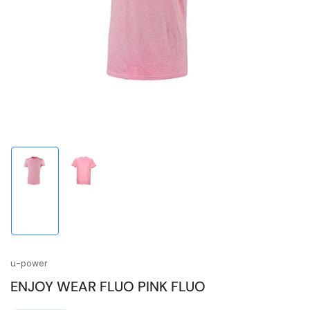
1
in
Modal
öffnen
Bild
Bild
in
in
Galerieansicht
Galerieansicht
1
2
laden
laden
u-power
ENJOY WEAR FLUO PINK FLUO