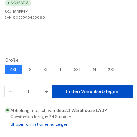
VORRÄTIG
SKU:
195PF4XL
EAN:
8033546438060
Größe
4XL
S
XL
L
3XL
M
2XL
−
+
In den Warenkorb legen
Anzahl
Menge
Menge
reduzieren
erhöhen
für
für
Abholung möglich von
deus21 Warehouse LADP
ENJOY
ENJOY
Gewöhnlich fertig in 24 Stunden
WEAR
WEAR
Shopinformationen anzeigen
FLUO
FLUO