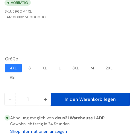
VORRÄTIG
SKU:
396GM4XL
EAN:
8033550000000
Größe
4XL
S
XL
L
3XL
M
2XL
5XL
−
+
In den Warenkorb legen
Anzahl
Menge
Menge
reduzieren
erhöhen
für
für
Abholung möglich von
deus21 Warehouse LADP
ENJOY
ENJOY
Gewöhnlich fertig in 24 Stunden
WEAR
WEAR
Shopinformationen anzeigen