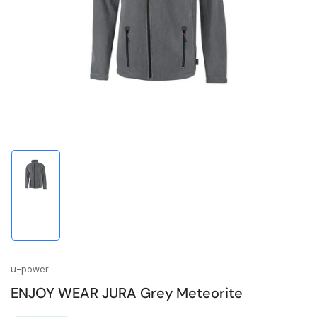
1
in
Modal
öffnen
Bild
in
Galerieansicht
1
laden
u-power
ENJOY WEAR JURA Grey Meteorite