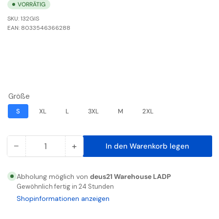
VORRÄTIG
SKU:
132GIS
EAN:
8033546366288
Größe
S
XL
L
3XL
M
2XL
−
+
In den Warenkorb legen
Anzahl
Menge
Menge
reduzieren
erhöhen
für
für
Abholung möglich von
deus21 Warehouse LADP
ENJOY
ENJOY
Gewöhnlich fertig in 24 Stunden
WEAR
WEAR
Shopinformationen anzeigen
SUMMER
SUMMER