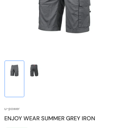
1
in
Modal
öffnen
Bild
Bild
in
in
Galerieansicht
Galerieansicht
1
2
laden
laden
u-power
ENJOY WEAR SUMMER GREY IRON