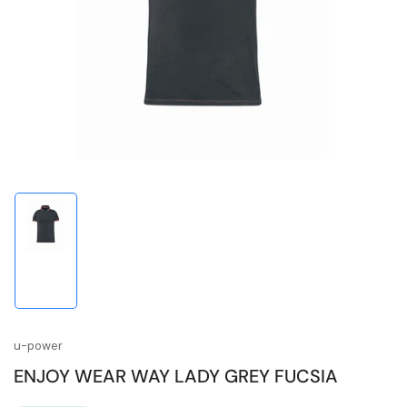
1
in
Modal
öffnen
Bild
in
Galerieansicht
1
laden
u-power
ENJOY WEAR WAY LADY GREY FUCSIA