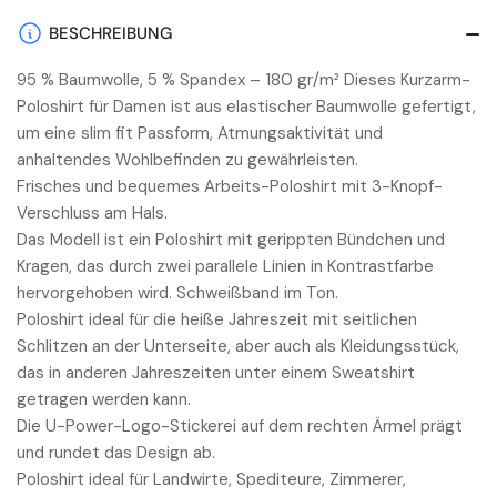
LADY
LADY
GREY
GREY
BESCHREIBUNG
FUCSIA
FUCSIA
95 % Baumwolle, 5 % Spandex – 180 gr/m² Dieses Kurzarm-
Poloshirt für Damen ist aus elastischer Baumwolle gefertigt,
um eine slim fit Passform, Atmungsaktivität und
anhaltendes Wohlbefinden zu gewährleisten.
Frisches und bequemes Arbeits-Poloshirt mit 3-Knopf-
Verschluss am Hals.
Das Modell ist ein Poloshirt mit gerippten Bündchen und
Kragen, das durch zwei parallele Linien in Kontrastfarbe
hervorgehoben wird. Schweißband im Ton.
Poloshirt ideal für die heiße Jahreszeit mit seitlichen
Schlitzen an der Unterseite, aber auch als Kleidungsstück,
das in anderen Jahreszeiten unter einem Sweatshirt
getragen werden kann.
Die U-Power-Logo-Stickerei auf dem rechten Ärmel prägt
und rundet das Design ab.
Poloshirt ideal für Landwirte, Spediteure, Zimmerer,