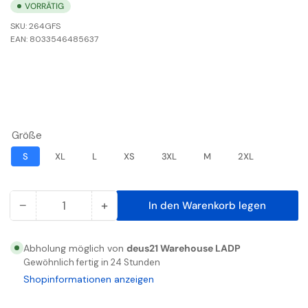
VORRÄTIG
SKU:
264GFS
EAN:
8033546485637
Größe
S
XL
L
XS
3XL
M
2XL
−
+
In den Warenkorb legen
Anzahl
Menge
Menge
reduzieren
erhöhen
für
für
Abholung möglich von
deus21 Warehouse LADP
ENJOY
ENJOY
Gewöhnlich fertig in 24 Stunden
WEAR
WEAR
Shopinformationen anzeigen
WAY
WAY