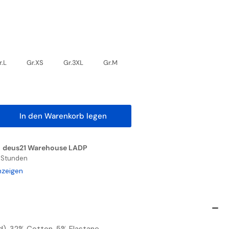
r.L
Gr.XS
Gr.3XL
Gr.M
In den Warenkorb legen
nge
höhen
n
deus21 Warehouse LADP
ire
4 Stunden
men
nzeigen
rt
chwarz
hrazitgrau/Schwarz