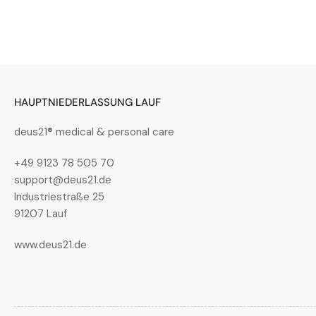
Bild
in
Galerieansicht
4
laden
HAUPTNIEDERLASSUNG LAUF
deus21® medical & personal care
Bild
+49 9123 78 505 70
in
support@deus21.de
Galerieansicht
Industriestraße 25
5
laden
91207 Lauf
www.deus21.de