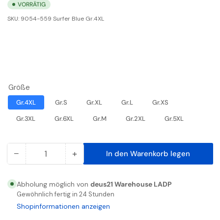
VORRÄTIG
SKU:
9054-559 Surfer Blue Gr.4XL
Größe
Gr.4XL
Gr.S
Gr.XL
Gr.L
Gr.XS
Gr.3XL
Gr.6XL
Gr.M
Gr.2XL
Gr.5XL
−
+
In den Warenkorb legen
Anzahl
Menge
Menge
reduzieren
erhöhen
für
für
Abholung möglich von
deus21 Warehouse LADP
Extend
Extend
Gewöhnlich fertig in 24 Stunden
T-
T-
Shopinformationen anzeigen
Shirt
Shirt