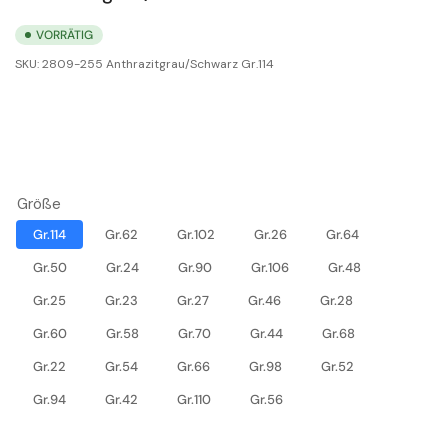
VORRÄTIG
SKU:
2809-255 Anthrazitgrau/Schwarz Gr.114
Größe
Gr.114
Gr.62
Gr.102
Gr.26
Gr.64
Gr.50
Gr.24
Gr.90
Gr.106
Gr.48
Gr.25
Gr.23
Gr.27
Gr.46
Gr.28
Gr.60
Gr.58
Gr.70
Gr.44
Gr.68
Gr.22
Gr.54
Gr.66
Gr.98
Gr.52
Gr.94
Gr.42
Gr.110
Gr.56