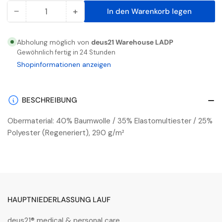
−
+
In den Warenkorb legen
Anzahl
Menge
Menge
reduzieren
erhöhen
für
für
Abholung möglich von
deus21 Warehouse LADP
Galaxy
Galaxy
Gewöhnlich fertig in 24 Stunden
Arbeitshose
Arbeitshose
Shopinformationen anzeigen
mit
mit
Stretch
Stretch
Anthrazitgrau/Schwarz
Anthrazitgrau/Schwarz
BESCHREIBUNG
Obermaterial: 40% Baumwolle / 35% Elastomultiester / 25%
Polyester (Regeneriert), 290 g/m²
HAUPTNIEDERLASSUNG LAUF
deus21® medical & personal care