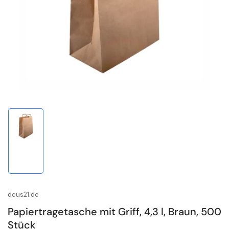
1
in
Modal
öffnen
Bild
in
Galerieansicht
1
laden
deus21.de
Papiertragetasche mit Griff, 4,3 l, Braun, 500
Stück