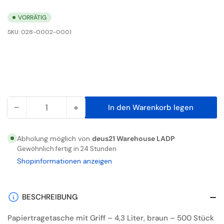
VORRÄTIG
SKU:
028-0002-0001
−
+
In den Warenkorb legen
Anzahl
Menge
Menge
reduzieren
erhöhen
für
für
Abholung möglich von
deus21 Warehouse LADP
Papiertragetasche
Papiertragetasche
Gewöhnlich fertig in 24 Stunden
mit
mit
Shopinformationen anzeigen
Griff,
Griff,
4,3
4,3
l,
l,
BESCHREIBUNG
Braun,
Braun,
Papiertragetasche mit Griff – 4,3 Liter, braun – 500 Stück
500
500