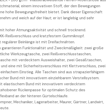
DEX • 260 gr/m² Wasserabweisende Herren-Arbeitshose aus
hmaterial, einem innovativen Stoff, der den Bewegungen
ine hohe Bewegungsfreiheit bietet. Dank dieser Eigenschaft
genehm und weich auf der Haut; er ist langlebig und sehr
t hoher Atmungsaktivität und schnell trocknend.
YKK-Reißverschluss und kratzfestem Gummiknopf.
regulärer Beinlänge ist mit Dreifachnähten.
n garantieren Funktionalität und Zweckmäßigkeit: zwei große
itliche Werkzeugtasche, zwei Reißverschlusstaschen,
ntasche mit verdecktem Ausweishalter, zwei Gesäßtaschen,
 und eine mit Sicherheitsverschluss mit Klettverschluss, zwei
einfachem Einstieg. Alle Taschen sind aus strapazierfähigem
ischer Bund mit innovativem einziehbarem Verstellsystem.
it elastischem Bund mit innovativem verdecktem
gehobener Rückenpasse für optimalen Schutz des
lexband an der hinteren Gürtelschlaufe.
empner, Mechaniker, Lagerarbeiter, Maurer, Gärtner, Landwirt,
leute.