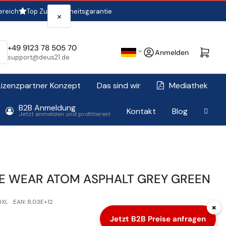
ereich
Top Zufriedenheitsgarantie
×
S
+49 9123 78 505 70
Anmelden
Mini-Warenkorb öffne
Anmelden
support@deus21.de
p
r
Lizenzpartner Konzept
Das sind wir
Mediathek
a
B2B Anmeldung
c
Kontakt
Blog
Jetzt anmelden und profitieren!
h
e
 WEAR ATOM ASPHALT GREY GREEN
4XL
EAN:
8,03E+12
×
Jetzt B2B Preise anfragen