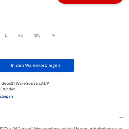
L
XS
3XL
M
In den Warenkorb legen
nge
höhen
n
deus21 Warehouse LADP
RFORMANCE
4 Stunden
AR
nzeigen
OM
PHALT
EY
EEN