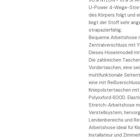
90% NYLON • 10% SPAN
U-Power 4-Wege-Stretc
des Körpers folgt und e
liegt der Stoff sehr an
strapazierfähig.
Bequeme Arbeitshose mi
Zentralverschluss mit 
Dieses Hosenmodell mit 
Die zahlreichen Tasche
Vordertaschen, eine se
multifunktionale Seite
eine mit Reißverschluss
Kniepolstertaschen mit 
Polyoxford 600D. Elast
Stretch-Arbeitshose m
Verstellsystem, hervor
Lendenbereichs und Ref
Arbeitshose ideal für Kl
Installateur und Zimmer