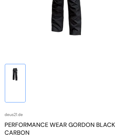
1
in
Modal
öffnen
Bild
in
Galerieansicht
1
laden
deus21.de
PERFORMANCE WEAR GORDON BLACK
CARBON