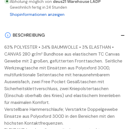
für
für
Abholung möglich von
deus21 Warehouse LADP
PERFORMANCE
PERFORMANCE
Gewöhnlich fertig in 24 Stunden
WEAR
WEAR
Shopinformationen anzeigen
GORDON
GORDON
BLACK
BLACK
CARBON
CARBON
BESCHREIBUNG
63% POLYESTER • 34% BAUMWOLLE • 3% ELASTHAN •
CANVAS 280 gr/m² Bundhose aus elastischem TC Canvas
Gewebe mit 2 großen, gefütterten Fronttaschen. Seitliche
Werkzeugtasche mit Einsätzen aus Polyoxford 300D,
multifunktionale Seitentasche mit herausnehmbarem
Ausweisfach, zwei Free Pocket Gesäßtaschen mit
Sicherheitsklettverschluss, zwei Kniepolstertaschen
(Einschub oberhalb des Knies) und elastischem Innenleben
für maximalen Komfort.
Verstellbare Hammerschlaufe; Verstärkte Doppelgewebe
Einsätze aus Polyoxford 300D in den Bereichen mit den
höchsten Kontaktfrequenzen.