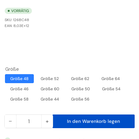
VORRÄTIG
SKU:
126BC48
EAN:
8,03E+12
Größe
Größe 48
Größe 52
Größe 62
Größe 64
Größe 46
Größe 60
Größe 50
Größe 54
Größe 58
Größe 44
Größe 56
−
+
In den Warenkorb legen
Anzahl
Menge
Menge
reduzieren
erhöhen