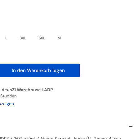
L
3XL
6XL
M
In den Warenkorb legen
nge
höhen
n
deus21 Warehouse LADP
RFORMANCE
4 Stunden
AR
nzeigen
UTON
PHALT
EY