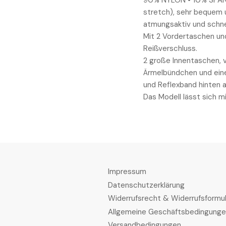
90% NYLON • 10% SPAND
stretch), sehr bequem u
atmungsaktiv und schne
Mit 2 Vordertaschen und
Reißverschluss.
2 große Innentaschen, 
Ärmelbündchen und eine
und Reflexband hinten 
Das Modell lässt sich m
Impressum
Datenschutzerklärung
Widerrufsrecht & Widerrufsformul
Allgemeine Geschäftsbedingung
Versandbedingungen