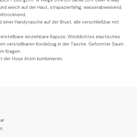
EX • 260 gr/m² 4 Wege Stretch Jacke (U-Power 4 way
nd weich auf der Haut, strapazierfähig, wasserabweisend,
lltrocknend.
 einer Handytasche auf der Brust, alle verschließbar mit
verstellbare einziehbare Kapuze. Winddichtes elastisches
m verstellbaren Kordelzug in der Tasche. Geformter Saum
am Kragen.
it der Hose Atom kombinieren.
ar
en