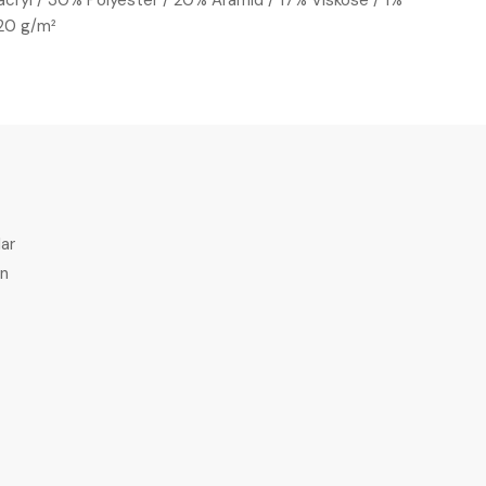
cryl / 30% Polyester / 20% Aramid / 17% Viskose / 1%
320 g/m²
ar
en