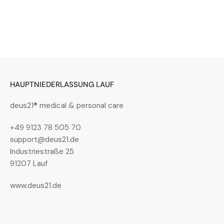
Bild
in
Galerieansicht
4
laden
HAUPTNIEDERLASSUNG LAUF
deus21® medical & personal care
Bild
in
+49 9123 78 505 70
Galerieansicht
support@deus21.de
5
laden
Industriestraße 25
91207 Lauf
www.deus21.de