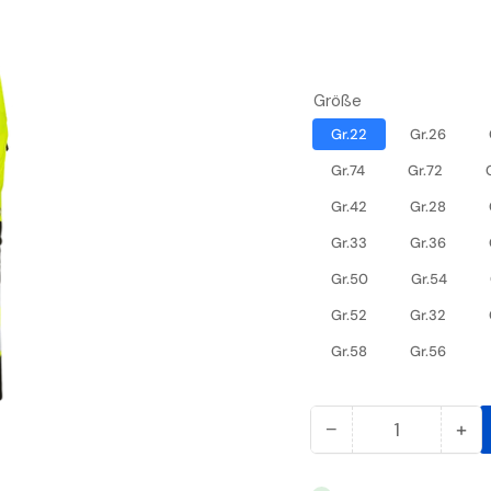
Größe
Gr.22
Gr.26
Gr.74
Gr.72
Gr.42
Gr.28
Gr.33
Gr.36
Gr.50
Gr.54
Gr.52
Gr.32
Gr.58
Gr.56
−
+
Anzahl
Menge
Me
reduzieren
er