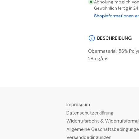
für
für
Abholung möglich vo
Safety
Saf
Gewöhnlich fertig in 2
Latzhose
Lat
Shopinformationen a
Gelb/Schwarz
Ge
BESCHREIBUNG
Obermaterial: 56% Poly
285 g/m²
Impressum
Datenschutzerklärung
Widerrufsrecht & Widerrufsformul
Allgemeine Geschäftsbedingung
Versandbedingungen