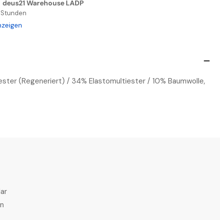
n
deus21 Warehouse LADP
ety
4 Stunden
zhose
nzeigen
lb/Schwarz
ester (Regeneriert) / 34% Elastomultiester / 10% Baumwolle,
ar
en