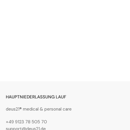
Bild
in
Galerieansicht
4
laden
Bild
in
Galerieansicht
5
laden
HAUPTNIEDERLASSUNG LAUF
deus21® medical & personal care
+49 9123 78 505 70
support@deus21.de