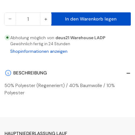
−
+
In den Warenkorb legen
Anzahl
Menge
Menge
reduzieren
erhöhen
für
für
Abholung möglich von
deus21 Warehouse LADP
Safety
Safety
Gewöhnlich fertig in 24 Stunden
Light
Light
Shopinformationen anzeigen
Latzhose
Latzhose
Gelb/Schwarz
Gelb/Schwarz
BESCHREIBUNG
50% Polyester (Regeneriert) / 40% Baumwolle / 10%
Polyester
HAUPTNIEDERLASSUNG LAUF