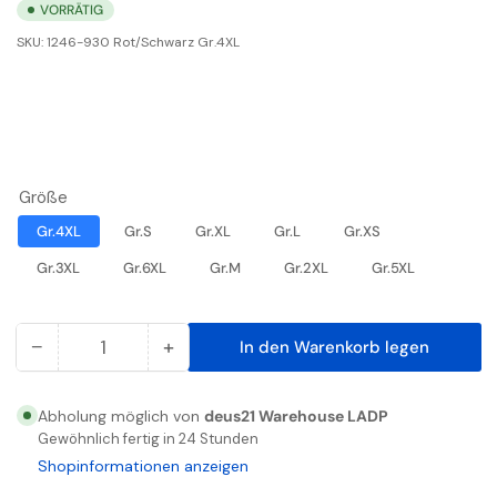
VORRÄTIG
SKU:
1246-930 Rot/Schwarz Gr.4XL
Größe
Gr.4XL
Gr.S
Gr.XL
Gr.L
Gr.XS
Gr.3XL
Gr.6XL
Gr.M
Gr.2XL
Gr.5XL
−
+
In den Warenkorb legen
Anzahl
Menge
Menge
reduzieren
erhöhen
für
für
Abholung möglich von
deus21 Warehouse LADP
Safety
Safety
Gewöhnlich fertig in 24 Stunden
Pilotjacke
Pilotjacke
Shopinformationen anzeigen
Rot/Schwarz
Rot/Schwarz