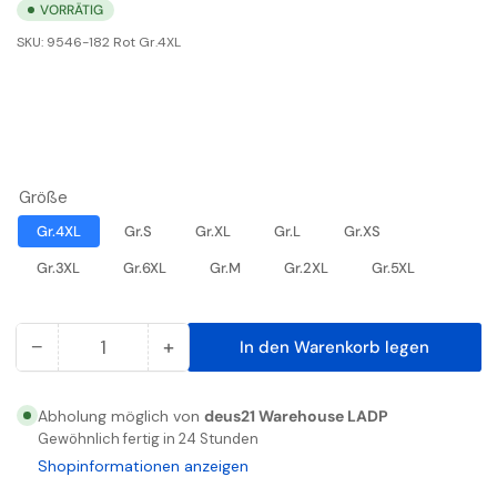
VORRÄTIG
SKU:
9546-182 Rot Gr.4XL
Größe
Gr.4XL
Gr.S
Gr.XL
Gr.L
Gr.XS
Gr.3XL
Gr.6XL
Gr.M
Gr.2XL
Gr.5XL
−
+
In den Warenkorb legen
Anzahl
Menge
Menge
reduzieren
erhöhen
für
für
Abholung möglich von
deus21 Warehouse LADP
Safety
Safety
Gewöhnlich fertig in 24 Stunden
Poloshirt
Poloshirt
Shopinformationen anzeigen
Rot
Rot