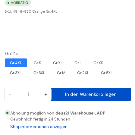
VORRÄTIG
SKU:
4946-930 Orange Gr.4XL
Größe
Gr.4XL
Gr.S
Gr.XL
Gr.L
Gr.XS
Gr.3XL
Gr.6XL
Gr.M
Gr.2XL
Gr.5XL
−
+
In den Warenkorb legen
Anzahl
Menge
Menge
reduzieren
erhöhen
für
für
Abholung möglich von
deus21 Warehouse LADP
Safety
Safety
Gewöhnlich fertig in 24 Stunden
Winteroverall
Winteroverall
Shopinformationen anzeigen
Orange
Orange