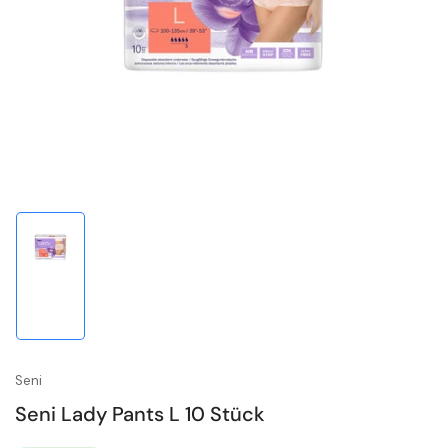
1
in
Modal
öffnen
Bild
in
Galerieansicht
1
laden
Seni
Seni Lady Pants L 10 Stück