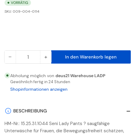
VORRÄTIG
SKU:
009-004-0114
−
+
In den Warenkorb legen
Anzahl
Menge
Menge
reduzieren
erhöhen
für
für
Abholung möglich von
deus21 Warehouse LADP
Seni
Seni
Gewöhnlich fertig in 24 Stunden
Lady
Lady
Shopinformationen anzeigen
Pants
Pants
L
L
10
10
BESCHREIBUNG
Stück
Stück
HM-Nr.: 15.25.31.1044 Seni Lady Pants ? saugfähige
Unterwäsche für Frauen, die Bewegungsfreiheit schätzen,