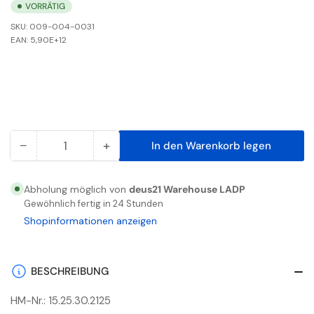
VORRÄTIG
SKU:
009-004-0031
EAN:
5,90E+12
−
+
In den Warenkorb legen
Anzahl
Menge
Menge
reduzieren
erhöhen
für
für
Abholung möglich von
deus21 Warehouse LADP
Seni
Seni
Gewöhnlich fertig in 24 Stunden
San
San
Shopinformationen anzeigen
classic
classic
MAXI
MAXI
30er
30er
BESCHREIBUNG
HM-Nr.: 15.25.30.2125