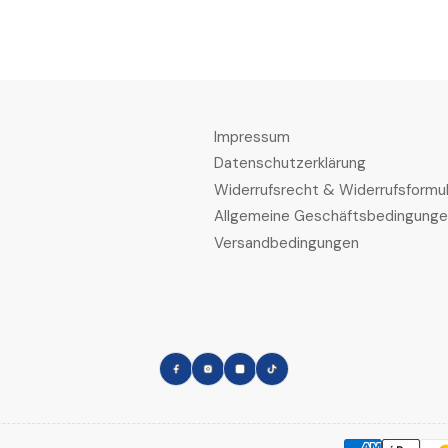
SUMMER
SU
s
s
ESD
ES
S1PS
S1
FO
FO
Impressum
SR
SR
Datenschutzerklärung
Widerrufsrecht & Widerrufsformul
Allgemeine Geschäftsbedingung
Versandbedingungen
Facebook
Instagram
LinkedIn
TikTok