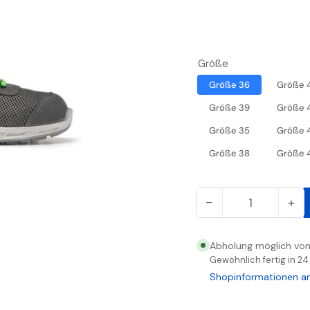
Größe
Größe 36
Größe 
Größe 39
Größe 
Größe 35
Größe 
Größe 38
Größe 
−
+
Anzahl
Menge
Me
reduzieren
er
für
für
Abholung möglich vo
U-
U-
Gewöhnlich fertig in 2
POWER
PO
Shopinformationen a
RED
RE
LION
LI