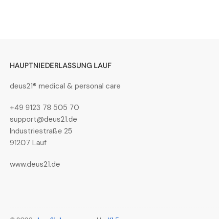
Bild
in
Galerieansicht
4
laden
HAUPTNIEDERLASSUNG LAUF
deus21® medical & personal care
+49 9123 78 505 70
Bild
support@deus21.de
in
Galerieansicht
Industriestraße 25
5
91207 Lauf
laden
www.deus21.de
Bild
in
Galerieansicht