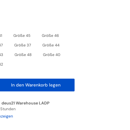
41
Größe 45
Größe 46
47
Größe 37
Größe 44
43
Größe 48
Größe 40
42
In den Warenkorb legen
nge
höhen
n
deus21 Warehouse LADP
4 Stunden
WER
nzeigen
D
ON