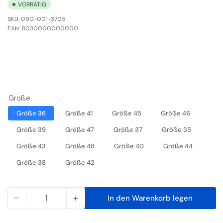
VORRÄTIG
SKU:
090-001-3705
EAN:
8030000000000
Größe
Größe 36
Größe 41
Größe 45
Größe 46
Größe 39
Größe 47
Größe 37
Größe 35
Größe 43
Größe 48
Größe 40
Größe 44
Größe 38
Größe 42
−
+
In den Warenkorb legen
Anzahl
Menge
Menge
reduzieren
erhöhen