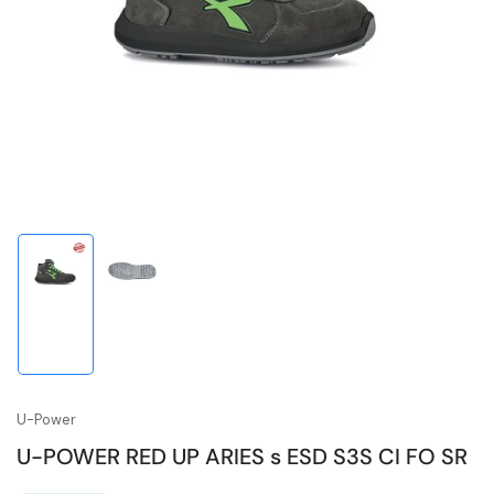
1
in
Modal
öffnen
Bild
Bild
in
in
Galerieansicht
Galerieansicht
1
2
laden
laden
U-Power
U-POWER RED UP ARIES s ESD S3S CI FO SR