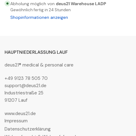
für
für
Abholung möglich von
deus21 Warehouse LADP
U-
U-
Gewöhnlich fertig in 24 Stunden
POWER
POWER
Shopinformationen anzeigen
RED
RED
UP
UP
ARIES
ARIES
s
s
HAUPTNIEDERLASSUNG LAUF
ESD
ESD
S3S
S3S
deus21® medical & personal care
CI
CI
FO
FO
+49 9123 78 505 70
SR
SR
support@deus21.de
Industriestraße 25
91207 Lauf
www.deus21.de
Impressum
Datenschutzerklärung