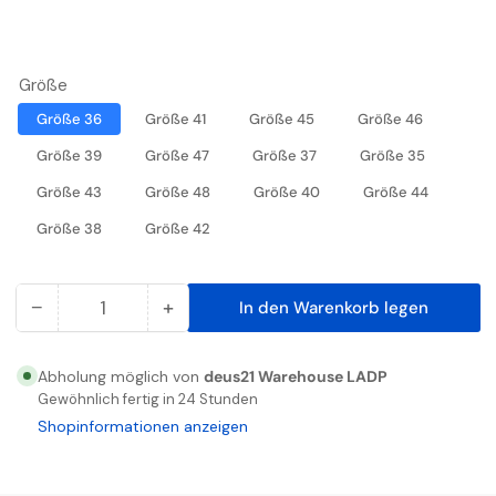
Größe
Größe 36
Größe 41
Größe 45
Größe 46
Größe 39
Größe 47
Größe 37
Größe 35
Größe 43
Größe 48
Größe 40
Größe 44
Größe 38
Größe 42
−
+
In den Warenkorb legen
Anzahl
Menge
Menge
reduzieren
erhöhen
für
für
Abholung möglich von
deus21 Warehouse LADP
U-
U-
Gewöhnlich fertig in 24 Stunden
POWER
POWER
Shopinformationen anzeigen
ROCK
ROCK
&amp;
&amp;