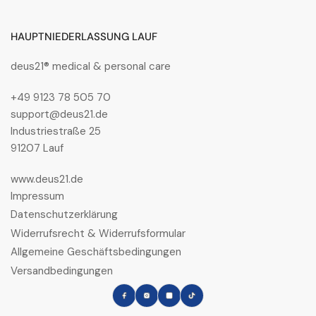
ROLL
ROLL
TYNE
TYNE
HAUPTNIEDERLASSUNG LAUF
s
s
S3S
S3S
deus21® medical & personal care
CI
CI
FO
FO
+49 9123 78 505 70
SR
SR
support@deus21.de
Industriestraße 25
91207 Lauf
www.deus21.de
Impressum
Datenschutzerklärung
Widerrufsrecht & Widerrufsformular
Allgemeine Geschäftsbedingungen
Versandbedingungen
Facebook
Instagram
LinkedIn
TikTok