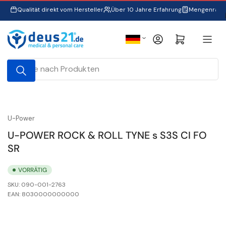
Zum
Qualität direkt vom Hersteller
Über 10 Jahre Erfahrung
Mengenraba
Inhalt
springen
S
Anmelden
Mini-Warenkorb öffnen
p
r
Suche
a
nach
Produkten
c
h
e
U-Power
U-POWER ROCK & ROLL TYNE s S3S CI FO
SR
VORRÄTIG
SKU:
090-001-2763
EAN:
8030000000000