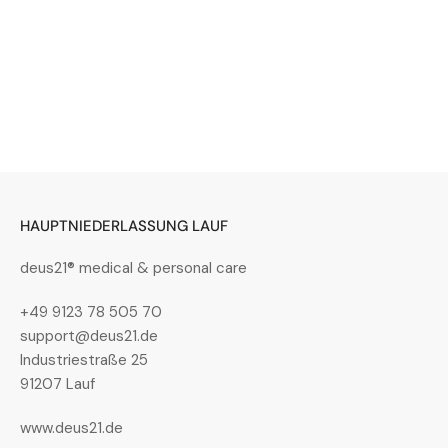
Bild
in
Galerieansicht
4
laden
HAUPTNIEDERLASSUNG LAUF
Bild
in
Galerieansicht
deus21® medical & personal care
5
laden
+49 9123 78 505 70
support@deus21.de
Industriestraße 25
91207 Lauf
Bild
in
www.deus21.de
Galerieansicht