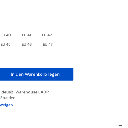
EU 40
EU 41
EU 42
EU 45
EU 46
EU 47
In den Warenkorb legen
nge
höhen
n
deus21 Warehouse LADP
4 Stunden
wer
nzeigen
h
herheitsschuh
TE
S