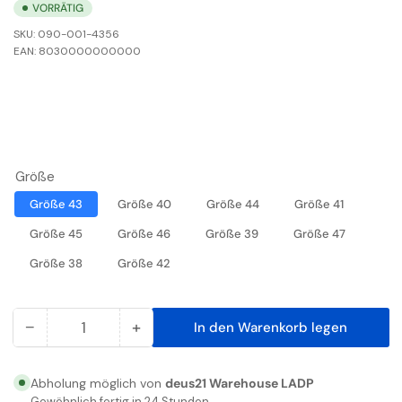
VORRÄTIG
SKU:
090-001-4356
EAN:
8030000000000
Größe
Größe 43
Größe 40
Größe 44
Größe 41
Größe 45
Größe 46
Größe 39
Größe 47
Größe 38
Größe 42
−
+
In den Warenkorb legen
Anzahl
Menge
Menge
reduzieren
erhöhen
für
für
Abholung möglich von
deus21 Warehouse LADP
U-
U-
Gewöhnlich fertig in 24 Stunden