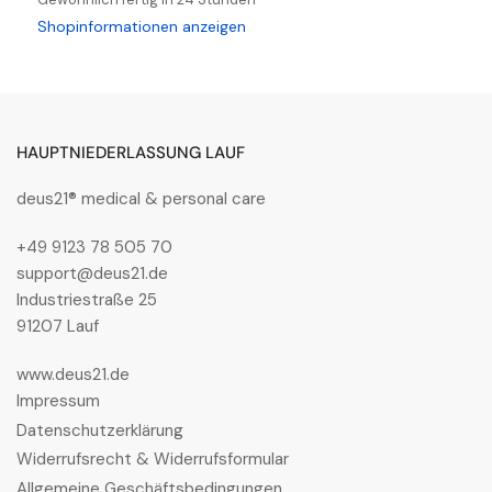
POWER
POWER
Shopinformationen anzeigen
U
U
&amp;
&amp;
ROAR
ROAR
FOREST
FOREST
HAUPTNIEDERLASSUNG LAUF
s
s
S3S
S3S
deus21® medical & personal care
FO
FO
SR
SR
+49 9123 78 505 70
support@deus21.de
Industriestraße 25
91207 Lauf
www.deus21.de
Impressum
Datenschutzerklärung
Widerrufsrecht & Widerrufsformular
Allgemeine Geschäftsbedingungen