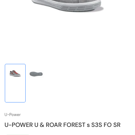
1
in
Modal
öffnen
Bild
Bild
in
in
Galerieansicht
Galerieansicht
1
2
laden
laden
U-Power
U-POWER U & ROAR FOREST s S3S FO SR