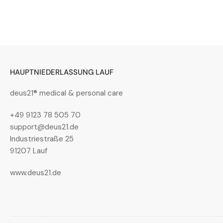
Bild
in
Galerieansicht
4
laden
HAUPTNIEDERLASSUNG LAUF
deus21® medical & personal care
Bild
+49 9123 78 505 70
in
support@deus21.de
Galerieansicht
Industriestraße 25
5
laden
91207 Lauf
www.deus21.de