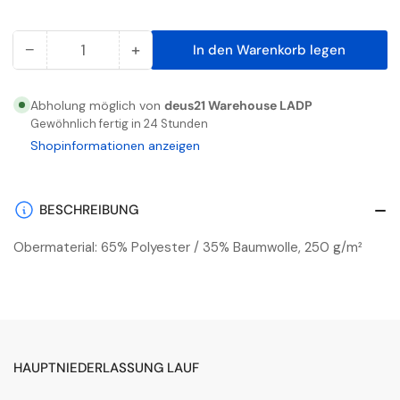
−
+
In den Warenkorb legen
Anzahl
Menge
Menge
reduzieren
erhöhen
für
für
Abholung möglich von
deus21 Warehouse LADP
X-
X-
Gewöhnlich fertig in 24 Stunden
treme
treme
Shopinformationen anzeigen
H/Latzhose
H/Latzhose
Aus
Aus
Stretch
Stretch
BESCHREIBUNG
Toffee
Toffee
Obermaterial: 65% Polyester / 35% Baumwolle, 250 g/m²
Brown
Brown
HAUPTNIEDERLASSUNG LAUF