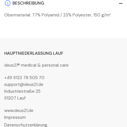
Shirt
Shirt
BESCHREIBUNG
Black
Black
Obermaterial: 77% Polyamid / 23% Polyester, 150 g/m²
Melange
Melange
HAUPTNIEDERLASSUNG LAUF
deus21® medical & personal care
+49 9123 78 505 70
support@deus21.de
Industriestraße 25
91207 Lauf
www.deus21.de
Impressum
Datenschutzerklärung