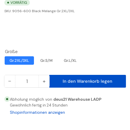
VORRÄTIG
SKU:
9056-600 Black Melange Gr.2XL/3XL
Größe
Gr.2XL/3XL
Gr.S/M
Gr.L/XL
−
+
In den Warenkorb legen
Anzahl
Menge
Menge
reduzieren
erhöhen
für
für
Abholung möglich von
deus21 Warehouse LADP
X-
X-
Gewöhnlich fertig in 24 Stunden
treme
treme
Shopinformationen anzeigen
seamless
seamless
T-
T-